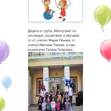
Бюджет
Административни услуги и
заявления
Децата от група „Малчугани“ се
Вътрешни правила за
отглеждат, възпитават и обучават
обществени поръчки
от ст. учител Мария Пенева, ст.
учител Ивелина Томова и пом.
Профил на купувача
възпитател Галина Георгиева .
Процедури
Галерия
Нормативна уредба
РАБОТА НА ДЕТСКАТА
ГРАДИНА В УСЛОВИЯТА НА
COVID 19