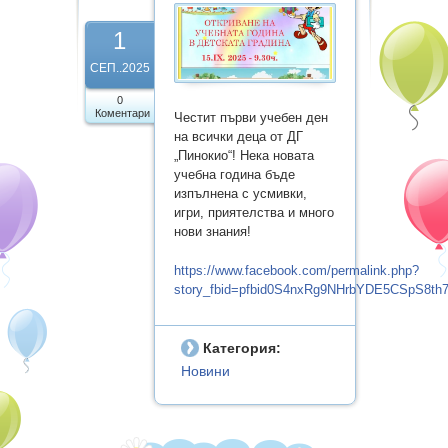
Бюджет
1
Административни услуги и
СЕП..2025
заявления
0
Коментари
Честит първи учебен ден
Вътрешни правила за
на всички деца от ДГ
обществени поръчки
„Пинокио“! Нека новата
учебна година бъде
изпълнена с усмивки,
Профил на купувача
игри, приятелства и много
нови знания!
Процедури
https://www.facebook.com/permalink.php?
Галерия
story_fbid=pfbid0S4nxRg9NHrbYDE5CSpS8t
Нормативна уредба
Категория:
РАБОТА НА ДЕТСКАТА
Новини
ГРАДИНА В УСЛОВИЯТА НА
COVID 19