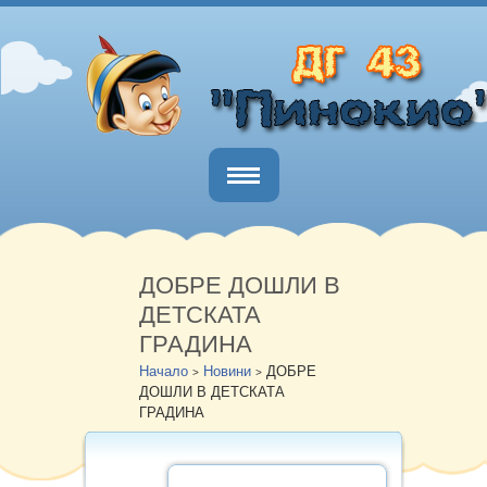
Начало
За нас
ДОБРЕ ДОШЛИ В
ДЕТСКАТА
Новини
ГРАДИНА
БДП
Начало
Новини
ДОБРЕ
>
>
ДОШЛИ В ДЕТСКАТА
Документи
ГРАДИНА
Обществен съвет