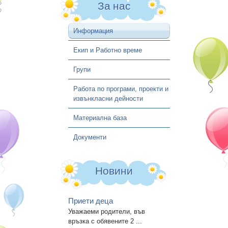
За нас
ПРИЕМ УЧЕБНА 2026/2027
АКТУАЛНА ИНФОРМАЦИЯ –
Информация
СИСТЕМА ЗА
ЦЕНТРАЛИЗИРАНО
Екип и Работно време
ЕЛЕКТРОННО КЛАСИРАНЕ
Групи
ОБЩИНА ВАРНА
Работа по програми, проекти и
Контакти
извънкласни дейности
Материална база
Документи
Новини
Приети деца
Уважаеми родители, във
връзка с обявените 2 ...