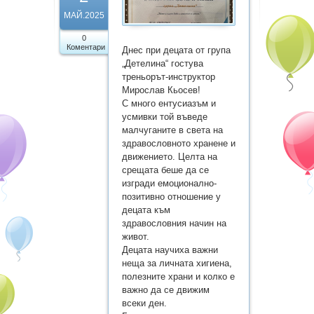
Бюджет
МАЙ.2025
0
Административни услуги и
Коментари
Днес при децата от група
заявления
„Детелина“ гостува
треньорът-инструктор
Вътрешни правила за
Мирослав Кьосев!
С много ентусиазъм и
обществени поръчки
усмивки той въведе
малчуганите в света на
Профил на купувача
здравословното хранене и
движението. Целта на
Процедури
срещата беше да се
изгради емоционално-
Галерия
позитивно отношение у
децата към
здравословния начин на
Нормативна уредба
живот.
Децата научиха важни
РАБОТА НА ДЕТСКАТА
неща за личната хигиена,
ГРАДИНА В УСЛОВИЯТА НА
полезните храни и колко е
важно да се движим
COVID 19
всеки ден.