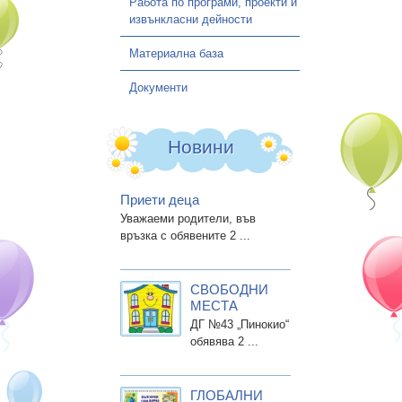
Работа по програми, проекти и
извънкласни дейности
Материална база
Документи
Новини
Приети деца
Уважаеми родители, във
връзка с обявените 2 ...
СВОБОДНИ
МЕСТА
ДГ №43 „Пинокио“
обявява 2 ...
ГЛОБАЛНИ