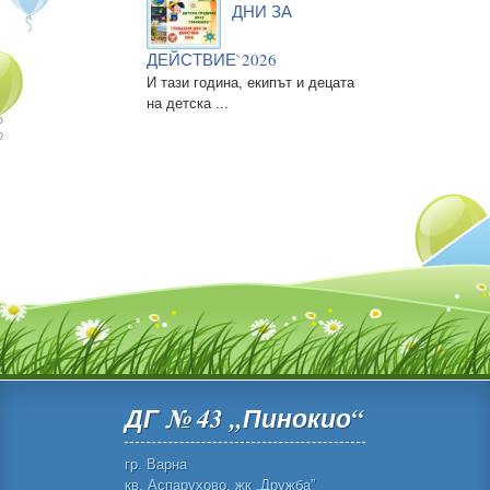
ДНИ ЗА
ДЕЙСТВИЕ`2026
И тази година, екипът и децата
на детска ...
ДГ № 43 „Пинокио“
гр. Варна
кв. Аспарухово, жк „Дружба”