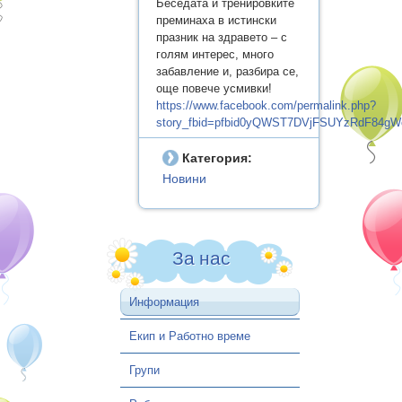
Беседата и тренировките
ПРИЕМ УЧЕБНА 2026/2027
преминаха в истински
АКТУАЛНА ИНФОРМАЦИЯ –
празник на здравето – с
голям интерес, много
СИСТЕМА ЗА
забавление и, разбира се,
ЦЕНТРАЛИЗИРАНО
още повече усмивки!
https://www.facebook.com/permalink.php?
ЕЛЕКТРОННО КЛАСИРАНЕ
story_fbid=pfbid0yQWST7DVjFSUYzRdF84gW
ОБЩИНА ВАРНА
Категория:
Контакти
Новини
За нас
Информация
Екип и Работно време
Групи