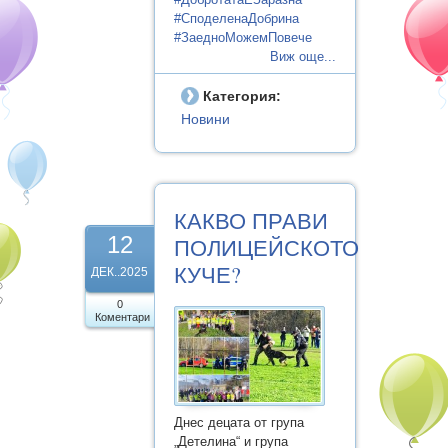
#СподеленаДобрина
#ЗаедноМожемПовече
Виж още...
Категория:
Новини
КАКВО ПРАВИ
12
ПОЛИЦЕЙСКОТО
КУЧЕ?
ДЕК..2025
0
Коментари
Днес децата от група
„Детелина“ и група