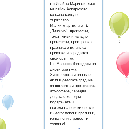
г-н Ивайло Маринов- кмет
на пайон Аспарухово
красиво коледно
тържество!
Малките артисти от ДГ
„Пинокио“– прекрасни,
талантливи и изящно
пременени, превърнаха
празника в истинска
приказка и зарадваха
своя скъп гост.
Г-н Маринов благодари на
директора г-жа
Хинтоларска и на целия
екип в детската градина
за поканата и прекрасната
атмосфера, зарадва
децата с коледни
подаръчета и
пожела на всички светли
и благословени празници,
изпълнени с радост и
топлина!