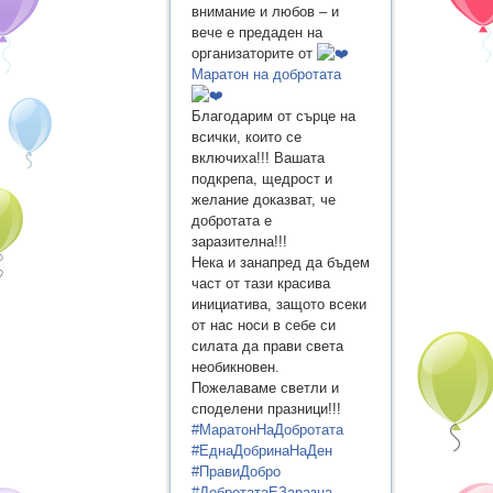
внимание и любов – и
вече е предаден на
организаторите от
Маратон на добротата
Благодарим от сърце на
всички, които се
включиха!!! Вашата
подкрепа, щедрост и
желание доказват, че
добротата е
заразителна!!!
Нека и занапред да бъдем
част от тази красива
инициатива, защото всеки
от нас носи в себе си
силата да прави света
необикновен.
Пожелаваме светли и
споделени празници!!!
#МаратонНаДобротата
#ЕднаДобринаНаДен
#ПравиДобро
#ДобротатаЕЗаразна