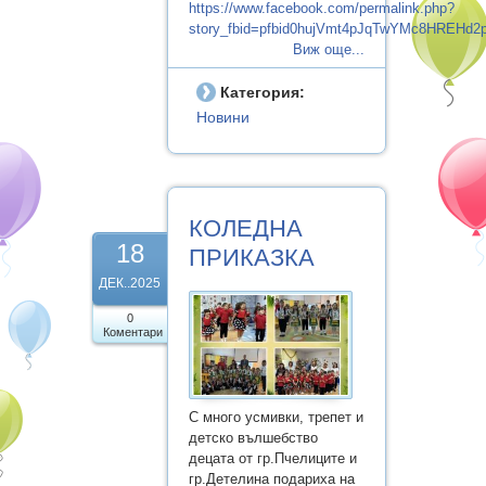
https://www.facebook.com/permalink.php?
story_fbid=pfbid0hujVmt4pJqTwYMc8HREHd
Виж още...
Категория:
Новини
КОЛЕДНА
18
ПРИКАЗКА
ДЕК..2025
0
Коментари
С много усмивки, трепет и
детско вълшебство
децата от гр.Пчелиците и
гр.Детелина подариха на