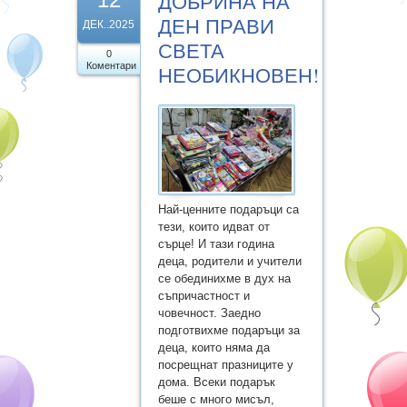
ДОБРИНА НА
ДЕН ПРАВИ
ДЕК..2025
СВЕТА
0
Коментари
НЕОБИКНОВЕН!
Най-ценните подаръци са
тези, които идват от
сърце! И тази година
деца, родители и учители
се обединихме в дух на
съпричастност и
човечност. Заедно
подготвихме подаръци за
деца, които няма да
посрещнат празниците у
дома. Всеки подарък
беше с много мисъл,