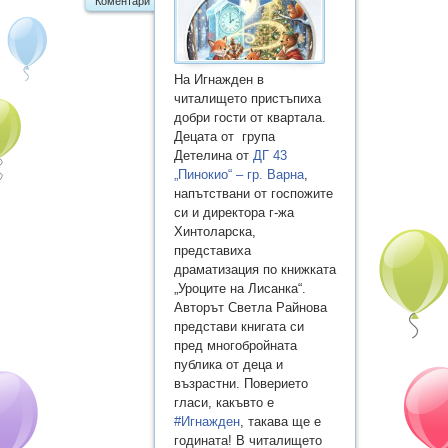
Коментари
На Игнажден в
читалището пристъпиха
добри гости от квартала.
Децата от група
Детелина от
ДГ 43
„Пинокио“ – гр. Варна
,
напътствани от госпожите
си и директора г-жа
Хинтоларска,
представиха
драматизация по книжката
„Уроците на Лисанка“.
Авторът Светла Райнова
представи книгата си
пред многобройната
публика от деца и
възрастни. Поверието
гласи, какъвто е
#Игнажден
, такава ще е
годината! В читалището