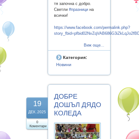
тя започна с добро.
Светли
#празници
на
всички!
https://www.facebook.com/permalink.php?
story_fbid=pfbid02NvZqVAB686G3iZkLqJo2
Виж още...
Категория:
Новини
ДОБРЕ
19
ДОШЪЛ ДЯДО
КОЛЕДА
ДЕК..2025
0
Коментари