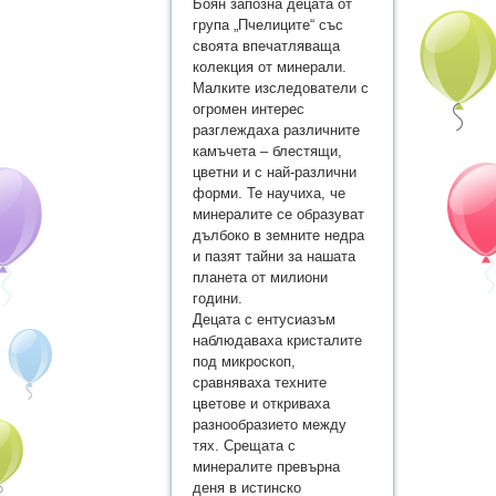
Боян запозна децата от
група „Пчелиците“ със
своята впечатляваща
колекция от минерали.
Малките изследователи с
огромен интерес
разглеждаха различните
камъчета – блестящи,
цветни и с най-различни
форми. Те научиха, че
минералите се образуват
дълбоко в земните недра
и пазят тайни за нашата
планета от милиони
години.
Децата с ентусиазъм
наблюдаваха кристалите
под микроскоп,
сравняваха техните
цветове и откриваха
разнообразието между
тях. Срещата с
минералите превърна
деня в истинско