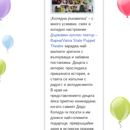
„Коледна ръкавичка“ – с
много усмивки, смях и
коледно настроение
Държавен куклен театър –
Варна/Varna State Puppet
Theatre
зарадва най-
малките зрители с
вълнуваща и забавна
постановка. Децата с
интерес проследиха
приказната история, а
стаята се изпълни с
радост и аплодисменти.
В края на
представлението децата
бяха приятно изненадани,
когато самият Дядо
Коледа ги посети и им
донесе най-големите
подаръци, превръщайки
деня в истински празник,