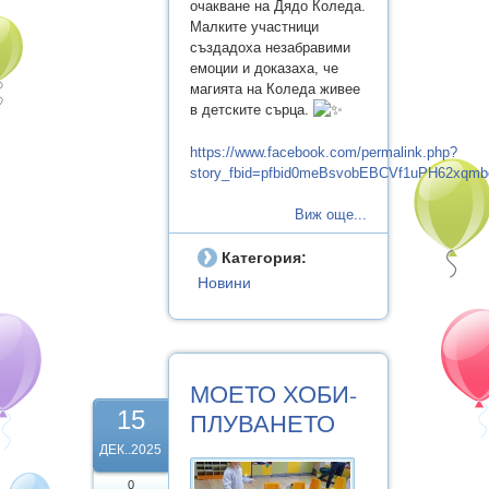
очакване на Дядо Коледа.
Малките участници
създадоха незабравими
емоции и доказаха, че
магията на Коледа живее
в детските сърца.
https://www.facebook.com/permalink.php?
story_fbid=pfbid0meBsvobEBCVf1uPH62xqm
Виж още...
Категория:
Новини
МОЕТО ХОБИ-
15
ПЛУВАНЕТО
ДЕК..2025
0