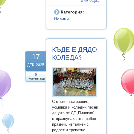
Виж още...
Категория:
Новини
КЪДЕ Е ДЯДО
17
КОЛЕДА?
ДЕК..2025
0
Коментари
С много настроение,
усмивки и коледни песни
децата от ДГ „Пинокио“
отпразнуваха вълшебен
празник, изпълнен с
радост и трепетно