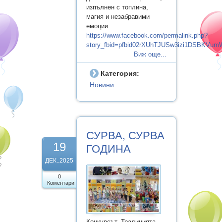
изпълнен с топлина,
магия и незабравими
емоции.
https://www.facebook.com/permalink.php?
story_fbid=pfbid02rXUhTJUSw3izi1DSBKV
Виж още...
Категория:
Новини
СУРВА, СУРВА
19
ГОДИНА
ДЕК..2025
0
Коментари
Конкурсът „Традицията