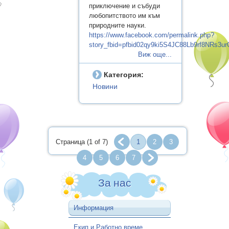
приключение и събуди
любопитството им към
природните науки.
https://www.facebook.com/permalink.php?
story_fbid=pfbid02qy9ki5S4JC88Lb9rf8NR
Виж още...
Категория:
Новини
Страница (1 of 7)
1
2
3
4
5
6
7
За нас
Информация
Екип и Работно време