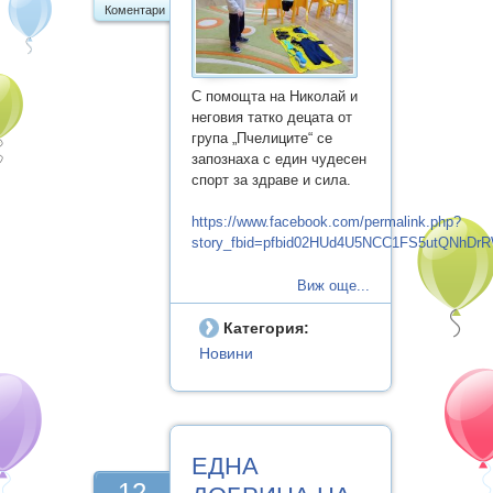
Коментари
С помощта на Николай и
неговия татко децата от
група „Пчелиците“ се
запознаха с един чудесен
спорт за здраве и сила.
https://www.facebook.com/permalink.php?
story_fbid=pfbid02HUd4U5NCC1FS5utQNhD
Виж още...
Категория:
Новини
ЕДНА
12