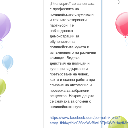
„Пчелиците“ се запознаха
с професията на
полицейските служители
и техните четириноги
партньори. Те
наблюдаваха
демонстрации за
обучението на
полицейските кучета и
изпълнението на различни
команди. Видяха
действия на полицай и
куче при задържане и
претърсване на човек,
както и екипна работа при
спиране на автомобил и
проверка за забранени
вещества. Накрая децата
се снимаха за спомен с
полицейското куче.
https://www.facebook.com/permalink.php?
story_fbid=pfbid036qoWvBiwL3Tje6W5tHay