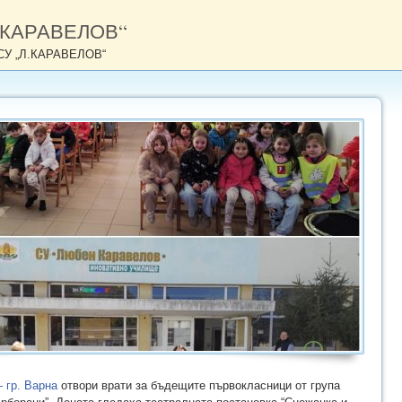
Л.КАРАВЕЛОВ“
СУ „Л.КАРАВЕЛОВ“
 гр. Варна
отвори врати за бъдещите първокласници от група