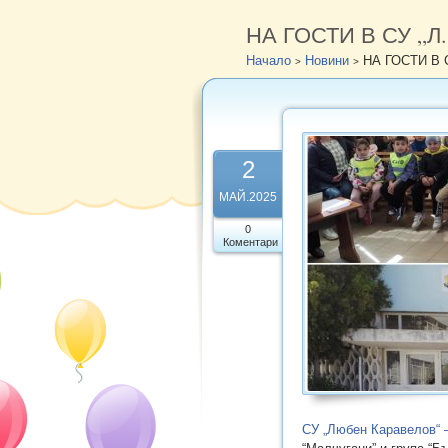
НА ГОСТИ В СУ „
Начало
Новини
НА ГОСТИ В 
>
>
2
МАЙ.2025
0
Коментари
СУ „Любен Каравелов“ –