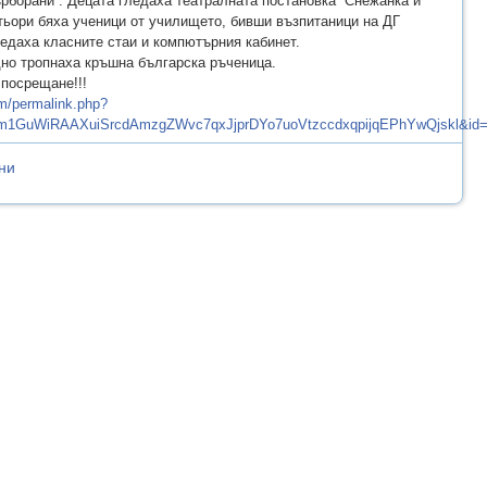
ърборани”. Децата гледаха театралната постановка “Снежанка и
тьори бяха ученици от училището, бивши възпитаници на ДГ
ледаха класните стаи и компютърния кабинет.
дно тропнаха кръшна българска ръченица.
 посрещане!!!
m/permalink.php?
1zm1GuWiRAAXuiSrcdAmzgZWvc7qxJjprDYo7uoVtzccdxqpijqEPhYwQjskl&id
ни