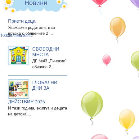
Новини
Приети деца
Уважаеми родители, във
връзка с обявените 2 ...
=100090699516322
СВОБОДНИ
МЕСТА
ДГ №43 „Пинокио“
обявява 2 ...
ГЛОБАЛНИ
ДНИ ЗА
ДЕЙСТВИЕ`2026
И тази година, екипът и децата
на детска ...