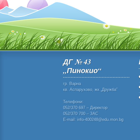
ДГ № 43
„Пинокио“
гр. Варна
кв. Аспарухово, жк „Дружба”
Телефони:
052/370 697 – Директор
052/370 700 – ЗАС
E-mail: info-400248@edu.mon.bg