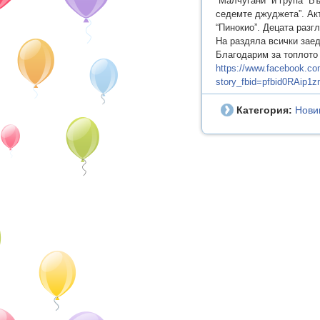
“Малчугани” и група “Б
седемте джуджета”. Ак
“Пинокио”. Децата разг
На раздяла всички зае
Благодарим за топлото
https://www.facebook.co
story_fbid=pfbid0RAip
Категория:
Нови