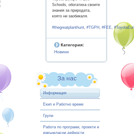
ПРИЕМ УЧЕБНА 2026/2027
Schools, обогатиха своите
знания за природата,
АКТУАЛНА ИНФОРМАЦИЯ –
която ни заобикаля.
СИСТЕМА ЗА
ЦЕНТРАЛИЗИРАНО
#
thegreatplanthunt
,
#
TGPH
,
#
FEE
,
#
ToyotaEur
ЕЛЕКТРОННО КЛАСИРАНЕ
ОБЩИНА ВАРНА
Категория:
Новини
Контакти
За нас
Информация
Екип и Работно време
Групи
Работа по програми, проекти и
извънкласни дейности