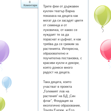
0
Бюджет
Коментари
Трите феи от държавен
куклен театър Варна
Административни услуги и
показаха на децата как
могат да си засадят цветя
заявления
от семенца и от
луковичка, от какво се
Вътрешни правила за
нуждаят те за да
обществени поръчки
пораснат и цъфнат, и как
трябва да се грижим за
Профил на купувача
растенията. Интересна,
образователно и
поучителна постановка, с
Процедури
красиви кукли и декори,
която донесе много
Галерия
радост на децата.
Нормативна уредба
Така децата, които
участват в проекта
РАБОТА НА ДЕТСКАТА
„Големият лов на
растения” на БД „Син
ГРАДИНА В УСЛОВИЯТА НА
флаг”, Фондация за
COVID 19
екологично образование,
Toyota Europe и Eco