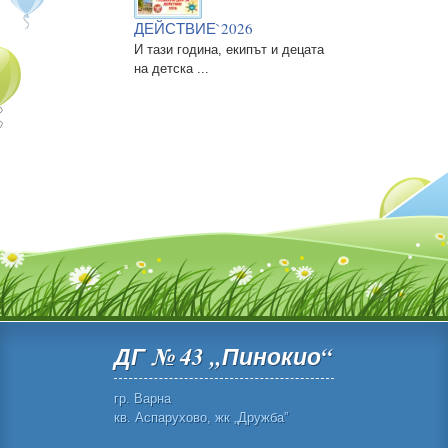
ДЕЙСТВИЕ`2026
И тази година, екипът и децата
на детска ...
ДГ № 43 „Пинокио“
гр. Варна
кв. Аспарухово, жк „Дружба”